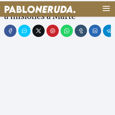
Carrera espacial: de Sputnik
a misiones a Marte