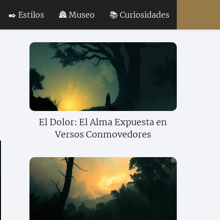
✒️ Estilos
🏯 Museo
📚 Curiosidades
El Dolor: El Alma Expuesta en
Versos Conmovedores