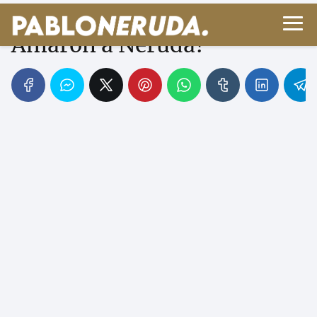
Musas Reales: ¿Quiénes
Amaron a Neruda?