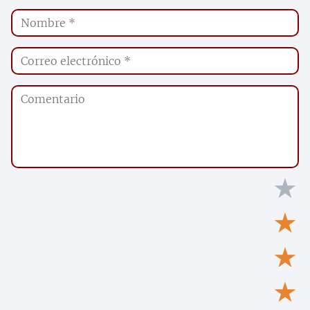
★
★
★
★