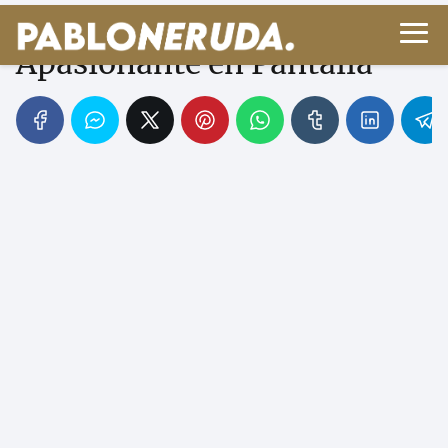
Neruda en el Cine: Su Vida
Apasionante en Pantalla