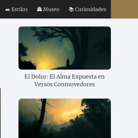
✒️ Estilos
🏯 Museo
📚 Curiosidades
El Dolor: El Alma Expuesta en
Versos Conmovedores