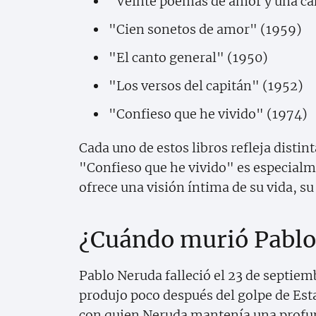
"Veinte poemas de amor y una ca
"Cien sonetos de amor" (1959)
"El canto general" (1950)
"Los versos del capitán" (1952)
"Confieso que he vivido" (1974)
Cada uno de estos libros refleja distin
"Confieso que he vivido" es especialm
ofrece una visión íntima de su vida, su
¿Cuándo murió Pablo
Pablo Neruda falleció el 23 de septiem
produjo poco después del golpe de Est
con quien Neruda mantenía una profun