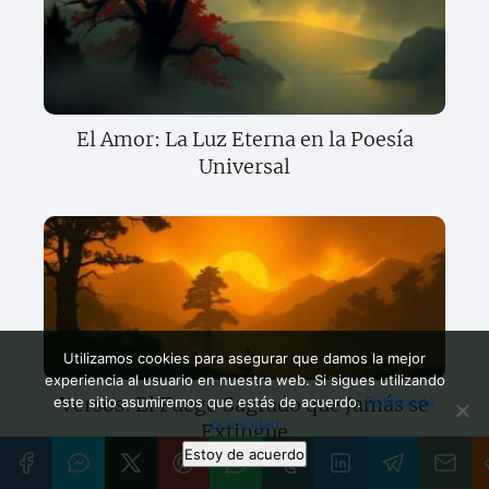
El Amor: La Luz Eterna en la Poesía
Universal
Utilizamos cookies para asegurar que damos la mejor
experiencia al usuario en nuestra web. Si sigues utilizando
Versos: El Fuego Sagrado que Jamás se
este sitio asumiremos que estás de acuerdo.
Política de
privacidad
Extingue
Estoy de acuerdo