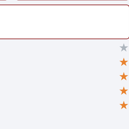
★
★
★
★
★