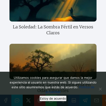
La Soledad: La Sombra Fértil en Versos
Claros
Utilizamos cookies para asegurar que damos la mejor
experiencia al usuario en nuestra web. Si sigues utilizando
La Naturaleza: La Voz Primigenia en
este sitio asumiremos que estás de acuerdo.
Política de
Odas Vibrantes
privacidad
Estoy de acuerdo