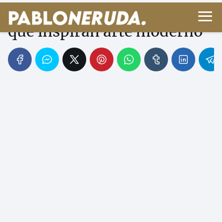
Ukiyo-e japonés: grabados
que inspiran arte moderno